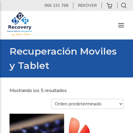
Skip
966 231 768
REKOVER
to
content
DPR
Recovery
Recuperación Moviles
Laboratorio
de
y Tablet
Recuperacion
de
Datos
Mostrando los 5 resultados