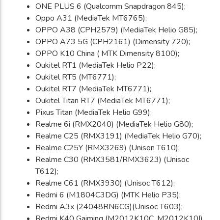
ONE PLUS 6 (Qualcomm Snapdragon 845);
Oppo A31 (MediaTek MT6765);
OPPO A38 (CPH2579) (MediaTek Helio G85);
OPPO A73 5G (CPH2161) (Dimensity 720);
OPPO K10 China ( MTK Dimensity 8100);
Oukitel RT1 (MediaTek Helio P22);
Oukitel RT5 (MT6771);
Oukitel RT7 (MediaTek MT6771);
Oukitel Titan RT7 (MediaTek MT6771);
Pixus Titan (MediaTek Helio G99);
Realme 6i (RMX2040) (MediaTek Helio G80);
Realme C25 (RMX3191) (MediaTek Helio G70);
Realme C25Y (RMX3269) (Unison T610);
Realme C30 (RMX3581/RMX3623) (Unisoc
T612);
Realme C61 (RMX3930) (Unisoc T612);
Redmi 6 (M1804C3DG) (MTK Helio P35);
Redmi A3x (24048RN6CG)(Unisoc T603);
Redmi K40 Gaiming (M2012K10C, M2012K10I)