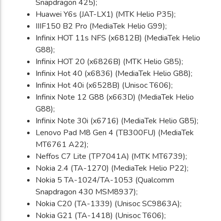
Snapdragon 425);
Huawei Y6s (JAT-LX1) (MTK Helio P35);
IIIF150 B2 Pro (MediaTek Helio G99);
Infinix HOT 11s NFS (x6812B) (MediaTek Helio
G88);
Infinix HOT 20 (x6826B) (MTK Helio G85);
Infinix Hot 40 (x6836) (MediaTek Helio G88);
Infinix Hot 40i (x6528B) (Unisoc T606);
Infinix Note 12 G88 (x663D) (MediaTek Helio
G88);
Infinix Note 30i (x6716) (MediaTek Helio G85);
Lenovo Pad M8 Gen 4 (TB300FU) (MediaTek
MT6761 A22);
Neffos C7 Lite (TP7041A) (MTK MT6739);
Nokia 2.4 (TA-1270) (MediaTek Helio P22);
Nokia 5 TA-1024/TA-1053 (Qualcomm
Snapdragon 430 MSM8937);
Nokia C20 (TA-1339) (Unisoc SC9863A);
Nokia G21 (TA-1418) (Unisoc T606);