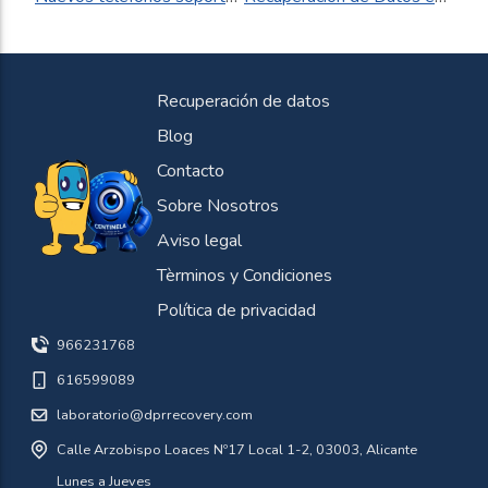
Navegación
de
entradas
Recuperación de datos
Blog
Contacto
Sobre Nosotros
Aviso legal
Tèrminos y Condiciones
Política de privacidad
966231768
616599089
laboratorio@dprrecovery.com
Calle Arzobispo Loaces Nº17 Local 1-2, 03003, Alicante
Lunes a Jueves