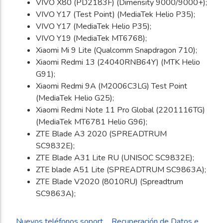
VIVO X80 (PD2183F) (Dimensity 9000/9000+);
VIVO Y17 (Test Point) (MediaTek Helio P35);
VIVO Y17 (MediaTek Helio P35);
VIVO Y19 (MediaTek MT6768);
Xiaomi Mi 9 Lite (Qualcomm Snapdragon 710);
Xiaomi Redmi 13 (24040RNB64Y) (MTK Helio
G91);
Xiaomi Redmi 9A (M2006C3LG) Test Point
(MediaTek Helio G25);
Xiaomi Redmi Note 11 Pro Global (2201116TG)
(MediaTek MT6781 Helio G96);
ZTE Blade A3 2020 (SPREADTRUM
SC9832E);
ZTE Blade A31 Lite RU (UNISOC SC9832E);
ZTE blade A51 Lite (SPREADTRUM SC9863A);
ZTE Blade V2020 (8010RU) (Spreadtrum
SC9863A);
Nuevos teléfonos soportados por nuestro laboratorio para la recuperación de datos con extraccion de cifrado
Recuperación de Datos en SSD Después del un Borrado Accidental o Formateo