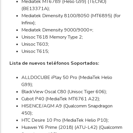
Mediatek MT6789 (Helio G99) (TECNO)
(BE13371A);
Mediatek Dimensity 8100/8050 (MT6895) (for
Infinix);
Mediatek Dimensity 9000/9000+;
Unisoc T618 Memory Type 2;
Unisoc T603;
Unisoc T615;
Lista de nuevos teléfonos Soportados:
ALLDOCUBE iPlay 50 Pro (MediaTek Helio
G99);
BlackView Oscal C80 (Unisoc Tiger 606);
Cubot P40 (MediaTek MT6761 A22);
HISENCE/AGM A9 (Qualcomm Snapdragon
450);
HTC Desire 10 Pro (MediaTek Helio P10);
Huawei Y6 Prime (2018) (ATU-L42) (Qualcomm