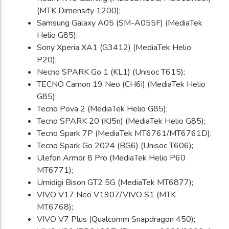
(MTK Dimensity 1200);
Samsung Galaxy A05 (SM-A055F) (MediaTek
Helio G85);
Sony Xperia XA1 (G3412) (MediaTek Helio
P20);
Necno SPARK Go 1 (KL1) (Unisoc T615);
TECNO Camon 19 Neo (CH6i) (MediaTek Helio
G85);
Tecno Pova 2 (MediaTek Helio G85);
Tecno SPARK 20 (KJ5n) (MediaTek Helio G85);
Tecno Spark 7P (MediaTek MT6761/MT6761D);
Tecno Spark Go 2024 (BG6) (Unisoc T606);
Ulefon Armor 8 Pro (MediaTek Helio P60
MT6771);
Umidigi Bison GT2 5G (MediaTek MT6877);
VIVO V17 Neo V1907/VIVO S1 (MTK
MT6768);
VIVO V7 Plus (Qualcomm Snapdragon 450);