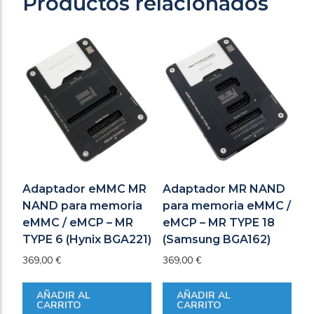
Productos relacionados
Adaptador eMMC MR
Adaptador MR NAND
NAND para memoria
para memoria eMMC /
eMMC / eMCP – MR
eMCP – MR TYPE 18
TYPE 6 (Hynix BGA221)
(Samsung BGA162)
369,00
€
369,00
€
AÑADIR AL
AÑADIR AL
CARRITO
CARRITO