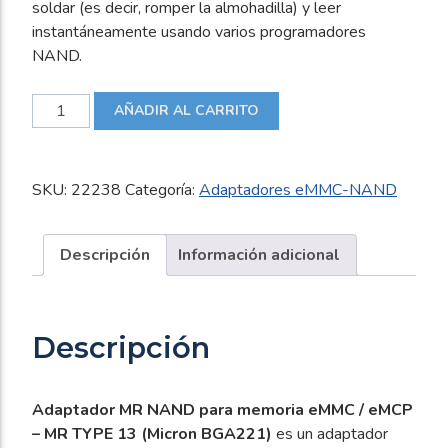
soldar (es decir, romper la almohadilla) y leer
instantáneamente usando varios programadores
NAND.
Adaptador
AÑADIR AL CARRITO
MR
NAND
para
SKU:
22238
Categoría:
Adaptadores eMMC-NAND
memoria
eMMC
/
Descripción
Información adicional
eMCP
-
MR
Descripción
TYPE
13
(Micron
Adaptador MR NAND para memoria eMMC / eMCP
BGA221)
– MR TYPE 13 (Micron BGA221)
es un adaptador
cantidad