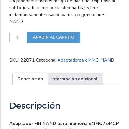
adaptador minimiza el riesgo de daño del chip flash al
soldar (es decir, romper la almohadilla) y leer
instantáneamente usando varios programadores
NAND.
Adaptador
AÑADIR AL CARRITO
MR
NAND
para
SKU:
22871
Categoría:
Adaptadores eMMC-NAND
memoria
eMMC
/
Descripción
Información adicional
eMCP
-
MR
Descripción
TYPE
23
(Micron
Adaptador MR NAND para memoria eMMC / eMCP
BGA153)