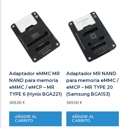
Adaptador eMMC MR
Adaptador MR NAND
NAND para memoria
para memoria eMMC /
eMMC / eMCP – MR
eMCP – MR TYPE 20
TYPE 6 (Hynix BGA221)
(Samsung BGA153)
369,00
€
369,00
€
AÑADIR AL
AÑADIR AL
CARRITO
CARRITO