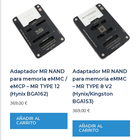
Adaptador MR NAND
Adaptador MR NAND
para memoria eMMC /
para memoria eMMC
eMCP – MR TYPE 12
– MR TYPE 8 V2
(Hynix BGA162)
(Hynix/Kingston
BGA153)
369,00
€
369,00
€
AÑADIR AL
CARRITO
AÑADIR AL
CARRITO