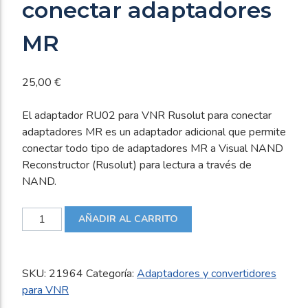
conectar adaptadores
MR
25,00
€
El adaptador RU02 para VNR Rusolut para conectar
adaptadores MR es un adaptador adicional que permite
conectar todo tipo de adaptadores MR a Visual NAND
Reconstructor (Rusolut) para lectura a través de
NAND.
Adaptador
AÑADIR AL CARRITO
RU02
para
VNR
SKU:
21964
Categoría:
Adaptadores y convertidores
Rusolut
para VNR
para