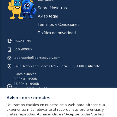
Sobre Nosotros
Aviso legal
Tèrminos y Condiciones
Política de privacidad
966231768
616599089
laboratorio@dprrecovery.com
Calle Arzobispo Loaces Nº17 Local 1-2, 03003, Alicante
Lunes a Jueves
8:30h a 14:00h
16:30h a 19:00h
Viernes 8:30h a 14:00h
Aviso sobre cookies
Agosto 8:30 a 14:00 Lunes a Viernes
Utilizamos cookies en nuestro sitio web para ofrecerle la
experiencia más relevante al recordar sus preferencias y
visitas repetidas. Al hacer clic en "Aceptar todas", usted
twitter
facebook
instagram
youtube