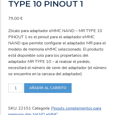
TYPE 10 PINOUT 1
79,00
€
Zócalo para adaptador eMMC NAND – MR TYPE 10
PINOUT 1 es el pinout para el adaptador eMMC
NAND que permite configurar el adaptador MR para el
modelo de memoria eMMC seleccionado. El producto
está disponible solo para los propietarios del
adaptador MR TYPE 10 – al realizar el pedido,
necesitará el número de serie del adaptador (el número
se encuentra en la carcasa del adaptador).
Zócalo
AÑADIR AL CARRITO
para
adaptador
eMMC
SKU:
22151
Categoría:
Pinouts complementos para
NAND
memoria chip NAND eMMC