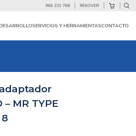
966 231 768
REKOVER
DESARROLLO
SERVICIOS Y HERRAMIENTAS
CONTACTO
 adaptador
 – MR TYPE
 8