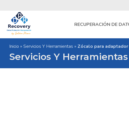
Skip
to
content
RECUPERACIÓN DE DAT
DPR
Inicio
»
Servicios Y Herramientas
»
Zócalo para adaptado
Recovery
Laboratorio
Servicios Y Herramientas
de
Recuperacion
de
Datos