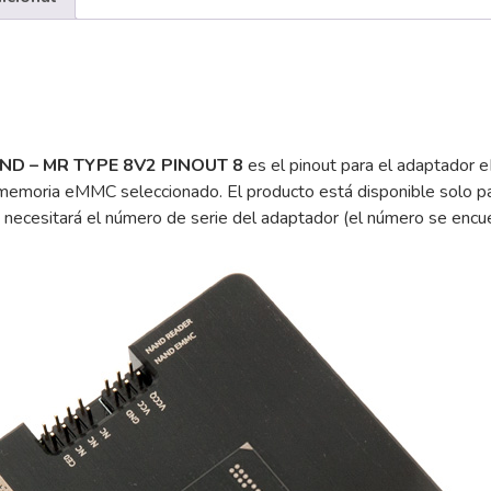
PINOUT
8
cantidad
AND – MR TYPE 8V2 PINOUT 8
es el pinout para el adaptador
emoria eMMC seleccionado. El producto está disponible solo par
 necesitará el número de serie del adaptador (el número se encue