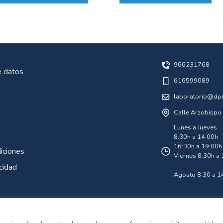
966231768
e datos
616599089
laboratorio@dp
Calle Arzobispo 
Lunes a Jueves
8:30h a 14:00h
16:30h a 19:00h
iciones
Viernes 8:30h a
acidad
Agosto 8:30 a 1
twitter
facebook
instagram
youtube