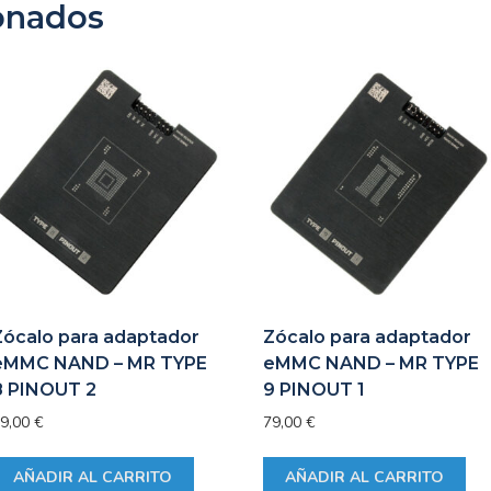
onados
Zócalo para adaptador
Zócalo para adaptador
eMMC NAND – MR TYPE
eMMC NAND – MR TYPE
8 PINOUT 2
9 PINOUT 1
9,00
€
79,00
€
AÑADIR AL CARRITO
AÑADIR AL CARRITO