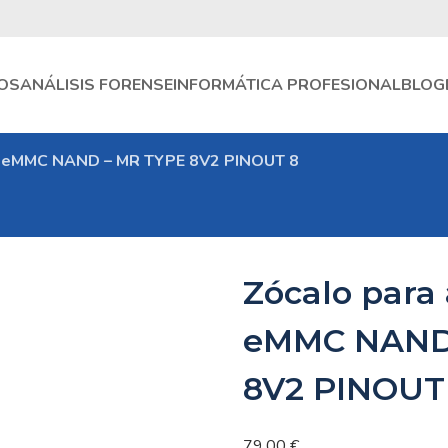
OS
ANÁLISIS FORENSE
INFORMÁTICA PROFESIONAL
BLOG
r eMMC NAND – MR TYPE 8V2 PINOUT 8
Zócalo para
eMMC NAND
8V2 PINOUT
79,00
€