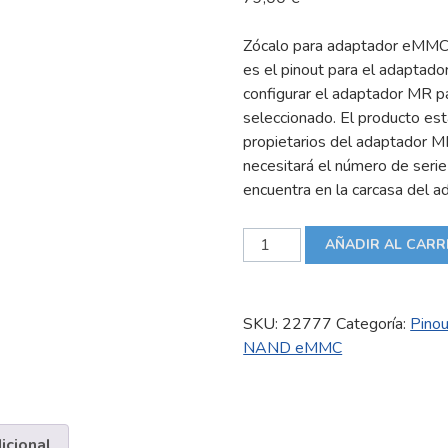
Zócalo para adaptador eM
es el pinout para el adapt
configurar el adaptador MR
seleccionado. El producto est
propietarios del adaptador MR
necesitará el número de seri
encuentra en la carcasa del a
Zócalo
AÑADIR AL CARR
para
adaptador
eMMC
SKU:
22777
Categoría:
Pino
NAND
NAND eMMC
-
MR
TYPE
8V2
icional