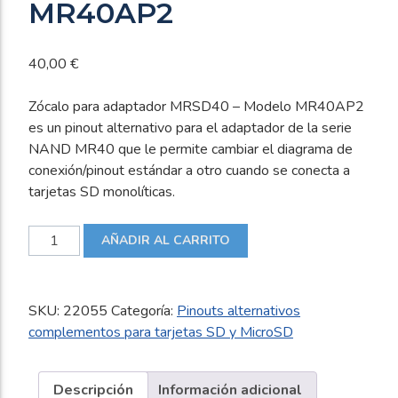
MR40AP2
40,00
€
Zócalo para adaptador MRSD40 – Modelo MR40AP2
es un pinout alternativo para el adaptador de la serie
NAND MR40 que le permite cambiar el diagrama de
conexión/pinout estándar a otro cuando se conecta a
tarjetas SD monolíticas.
Zócalo
AÑADIR AL CARRITO
para
adaptador
MRSD40
SKU:
22055
Categoría:
Pinouts alternativos
-
complementos para tarjetas SD y MicroSD
Modelo
MR40AP2
cantidad
Descripción
Información adicional