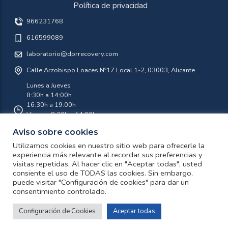
Política de privacidad
966231768
616599089
laboratorio@dprrecovery.com
Calle Arzobispo Loaces Nº17 Local 1-2, 03003, Alicante
Lunes a Jueves
8:30h a 14:00h
16:30h a 19:00h
Viernes 8:30h a 14:00h
Aviso sobre cookies
Agosto 8:30 a 14:00 Lunes a Viernes
Utilizamos cookies en nuestro sitio web para ofrecerle la
experiencia más relevante al recordar sus preferencias y
visitas repetidas. Al hacer clic en "Aceptar todas", usted
twitter
facebook
instagram
youtube
consiente el uso de TODAS las cookies. Sin embargo,
puede visitar "Configuración de cookies" para dar un
consentimiento controlado.
Política de privacidad
¿Te ayudamos?
© Copyright 2026 DPR Recovery Laboratorio de Recuperacion de
Configuración de Cookies
Aceptar todas
Datos
Open