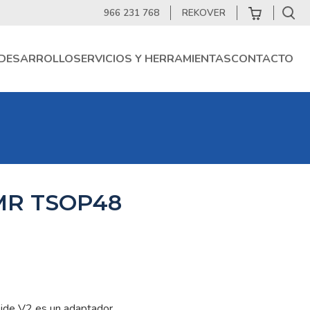
966 231 768
REKOVER
DESARROLLO
SERVICIOS Y HERRAMIENTAS
CONTACTO
MR TSOP48
de V2 es un adaptador