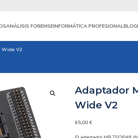
OS
ANÁLISIS FORENSE
INFORMÁTICA PROFESIONAL
BLOG
 Wide V2
Adaptador 
Wide V2
65,00
€
El adaptador MR TSOP48 Wi