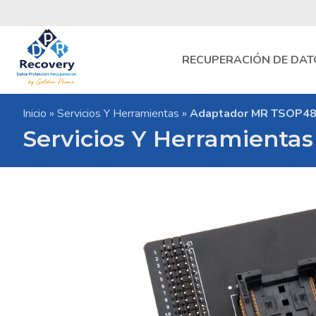
Skip
to
content
RECUPERACIÓN DE DAT
DPR
Inicio
»
Servicios Y Herramientas
»
Adaptador MR TSOP48
Recovery
Laboratorio
Servicios Y Herramientas
de
Recuperacion
de
Datos