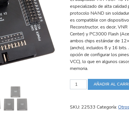
especializado de alta calidad
protocolo NAND sin soldadu
es compatible con disposit
Reconstructor, es decir, VNR 
Center) y PC3000 Flash (Ace 
ambos chips estándar de 12
(ancho), incluidos 8 y 16 bits
opción de configurar los pi
VCC), lo que en algunos casos
memoria.
Adaptador
AÑADIR AL CARR
MR
TSOP48
Wide
SKU:
22533
Categoría:
Otro
V2
cantidad