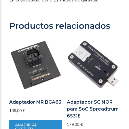
En el adaptador tiene 12 meses de garantía.
Productos relacionados
Adaptador MR BGA63
Adaptador SC NOR
para SoC Spreadtrum
109,00
€
6531E
179,00
€
AÑADIR AL