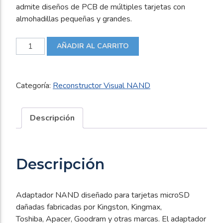
admite diseños de PCB de múltiples tarjetas con
almohadillas pequeñas y grandes.
MicroSD
AÑADIR AL CARRITO
6×4
pads
cantidad
Categoría:
Reconstructor Visual NAND
Descripción
Descripción
Adaptador NAND diseñado para tarjetas microSD
dañadas fabricadas por Kingston, Kingmax,
Toshiba, Apacer, Goodram y otras marcas. El adaptador