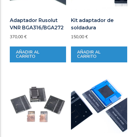
Adaptador Rusolut
Kit adaptador de
VNR BGA316/BGA272
soldadura
370,00
€
150,00
€
AÑADIR AL
AÑADIR AL
CARRITO
CARRITO