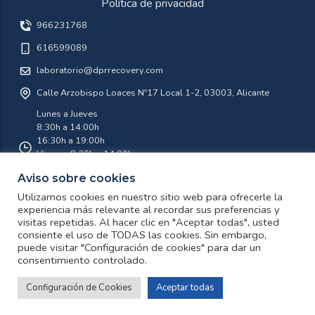
Política de privacidad
966231768
616599089
laboratorio@dprrecovery.com
Calle Arzobispo Loaces Nº17 Local 1-2, 03003, Alicante
Lunes a Jueves
8:30h a 14:00h
16:30h a 19:00h
Viernes 8:30h a 14:00h
Aviso sobre cookies
Agosto 8:30 a 14:00 Lunes a Viernes
Utilizamos cookies en nuestro sitio web para ofrecerle la
experiencia más relevante al recordar sus preferencias y
visitas repetidas. Al hacer clic en "Aceptar todas", usted
twitter
facebook
instagram
youtube
consiente el uso de TODAS las cookies. Sin embargo,
puede visitar "Configuración de cookies" para dar un
consentimiento controlado.
Política de privacidad
¿Te ayudamos?
© Copyright 2026 DPR Recovery Laboratorio de Recuperacion de
Configuración de Cookies
Aceptar todas
Datos
Open