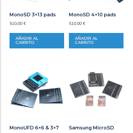
MonoSD 3×13 pads
MonoSD 4×10 pads
510,00
€
510,00
€
AÑADIR AL
AÑADIR AL
CARRITO
CARRITO
MonoUFD 6×6 & 3×7
Samsung MicroSD