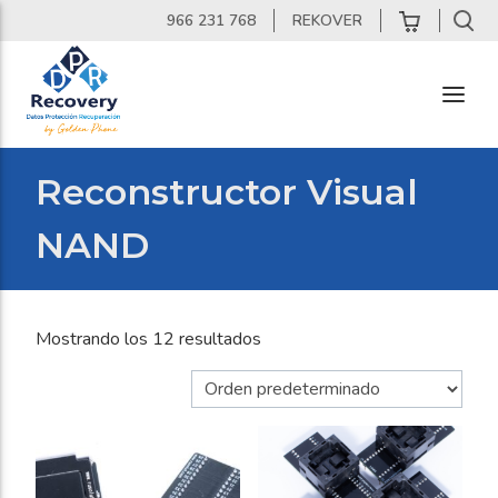
Skip
966 231 768
REKOVER
to
content
DPR
Recovery
Reconstructor Visual
Laboratorio
de
NAND
Recuperacion
de
Datos
Mostrando los 12 resultados