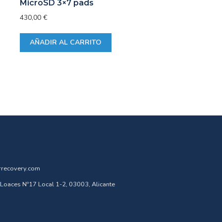
MicroSD 3×7 pads
430,00
€
AÑADIR AL CARRITO
rrecovery.com
Loaces Nº17 Local 1-2, 03003, Alicante