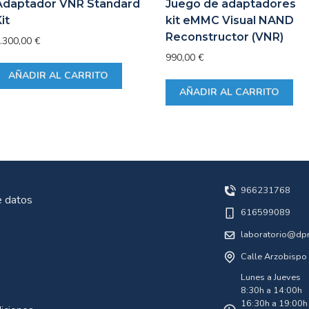
Adaptador VNR Standard
Juego de adaptadores
it
kit eMMC Visual NAND
Reconstructor (VNR)
.300,00
€
990,00
€
AÑADIR AL CARRITO
AÑADIR AL CARRITO
966231768
e datos
616599089
laboratorio@dp
Calle Arzobispo 
Lunes a Jueves
8:30h a 14:00h
16:30h a 19:00h