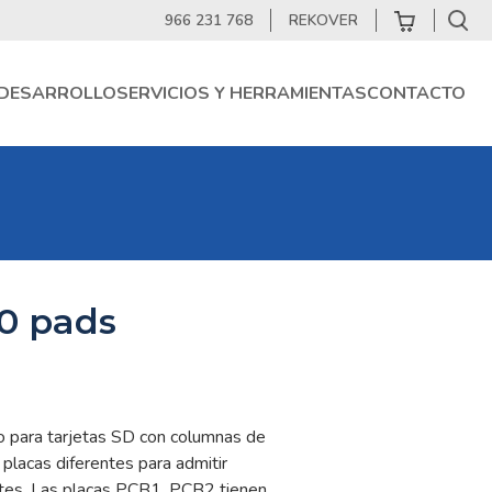
966 231 768
REKOVER
DESARROLLO
SERVICIOS Y HERRAMIENTAS
CONTACTO
0 pads
o para tarjetas SD con columnas de
 placas diferentes para admitir
entes. Las placas PCB1, PCB2 tienen