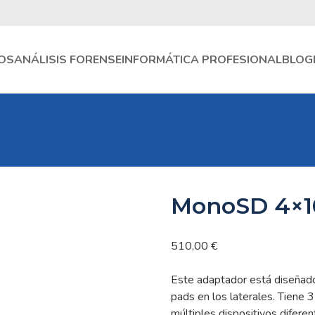
OS
ANÁLISIS FORENSE
INFORMÁTICA PROFESIONAL
BLOG
MonoSD 4×1
510,00
€
Este adaptador está diseñad
pads en los laterales. Tiene 3
múltiples dispositivos difer