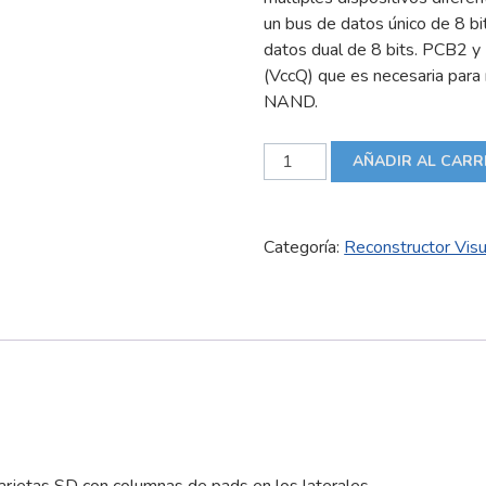
un bus de datos único de 8 bi
datos dual de 8 bits. PCB2 y
(VccQ) que es necesaria para m
NAND.
MonoSD
AÑADIR AL CARR
4×10
pads
cantidad
Categoría:
Reconstructor Vi
arjetas SD con columnas de pads en los laterales.