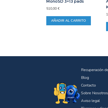
MonoSD 3×13 pads
K
510,00
€
1
AÑADIR AL CARRITO
Recuperación d
Blog
Contacto
Sobre Nosotros
Aviso legal