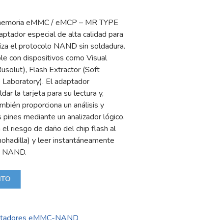
memoria eMMC / eMCP – MR TYPE
tador especial de alta calidad para
za el protocolo NAND sin soldadura.
e con dispositivos como Visual
olut), Flash Extractor (Soft
Laboratory). El adaptador
ar la tarjeta para su lectura y,
ambién proporciona un análisis y
s pines mediante un analizador lógico.
el riesgo de daño del chip flash al
lmohadilla) y leer instantáneamente
s NAND.
ITO
tadores eMMC-NAND