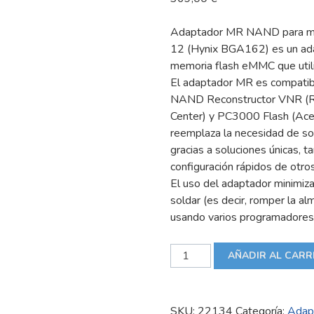
Adaptador MR NAND para 
12 (Hynix BGA162) es un adap
memoria flash eMMC que utili
El adaptador MR es compatibl
NAND Reconstructor VNR (Rus
Center) y PC3000 Flash (Ace 
reemplaza la necesidad de sold
gracias a soluciones únicas, t
configuración rápidos de otro
El uso del adaptador minimiza 
soldar (es decir, romper la a
usando varios programadore
Adaptador
AÑADIR AL CARR
MR
NAND
para
SKU:
22134
Categoría:
Adap