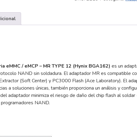
memoria
eMMC
/
icional
eMCP
-
MR
TYPE
12
(Hynix
a eMMC / eMCP – MR TYPE 12 (Hynix BGA162)
es un adapta
BGA162)
protocolo NAND sin soldadura. El adaptador MR es compatible c
cantidad
Extractor (Soft Center) y PC3000 Flash (Ace Laboratory). El ad
racias a soluciones únicas, también proporciona un análisis y config
del adaptador minimiza el riesgo de daño del chip flash al soldar 
os programadores NAND.