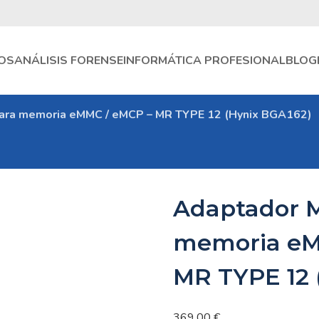
OS
ANÁLISIS FORENSE
INFORMÁTICA PROFESIONAL
BLOG
ra memoria eMMC / eMCP – MR TYPE 12 (Hynix BGA162)
Adaptador 
memoria eM
MR TYPE 12 
369,00
€