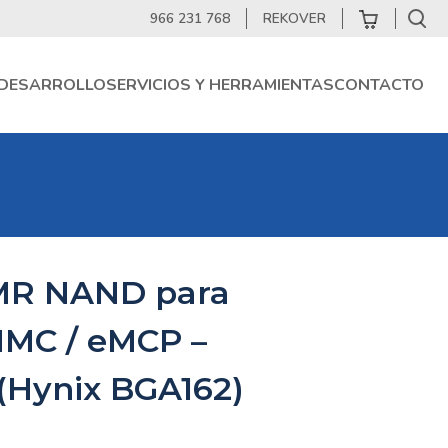
966 231 768
REKOVER
DESARROLLO
SERVICIOS Y HERRAMIENTAS
CONTACTO
MR NAND para
MC / eMCP –
(Hynix BGA162)