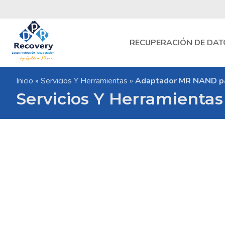
Skip
to
content
RECUPERACIÓN DE DAT
DPR
Inicio
»
Servicios Y Herramientas
»
Adaptador MR NAND pa
Recovery
Laboratorio
Servicios Y Herramientas
de
Recuperacion
de
Datos